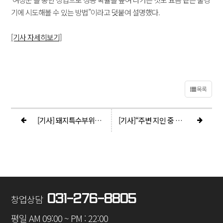
기에 시도해볼 수 있는 방법”이라고 덧붙여 설명했다.
[기사 자세히보기]
목록
[기사] 돼지특수부위전문점고기집 창업 브랜드 ‘여장군’, 차별화된 가성비의 성공 법칙
[기사]“주변 지인 중 고깃집 창업을 고려한다면 꼭 ‘여장군’을 추천 할겁니다”
031-276-8805
창업상담
평일 AM 09:00 ~ PM : 22:00