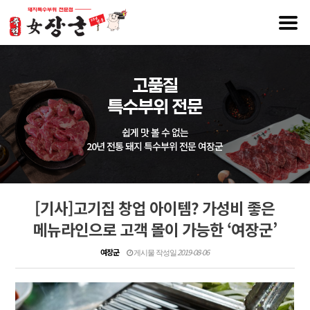
고품질
특수부위 전문
쉽게 맛 볼 수 없는
20년 전통 돼지 특수부위 전문 여장군
[기사]고기집 창업 아이템? 가성비 좋은
메뉴라인으로 고객 몰이 가능한 ‘여장군’
여장군
2019-08-06
게시물 작성일