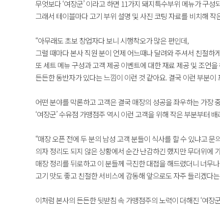
무엇보다 ‘여장군’ 이라고 하면 11가지 돼지특수부위 메뉴가 구
그래서 테이블마다 고기 부위 설명 및 사진 코팅 자료를 비치해 
“아무래도 초보 창업자다 보니 시행착오가 많은 편인데,
그럴 때마다 본사 직원 분이 언제 어느때나 달려와 주셔서 친절하
또 세트 메뉴 구성과 고객 제공 이벤트에 대한 재료 제공 및 조언
든든한 동반자가 있다는 느낌이 이런 것 같아요. 결국 이런 부분이
어떤 분야를 막론하고 고객은 결국 매장의 성공을 좌우하는 가장 
‘여장군’ 수유점 가맹점주 역시 이런 고객을 위해 작은 부분부터 배
“매장 오픈 전에 두 분의 남성 고객 분들이 식사를 할 수 있냐고 문
의자 정리도 되지 않은 상황에서 순간 난감하긴 했지만 무더위에 가
매장 정리를 뒤로하고 이 분들께 극진한 대접을 해드렸더니 너무
고기 맛도 좋고 친절한 서비스에 감동해 앞으로도 자주 들리겠다는
이처럼 본사의 든든한 뒷받침 속 가맹점주의 노력이 더해진 ‘여장군’ 