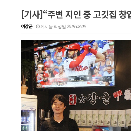
[기사]“주변 지인 중 고깃집 창
여장군
2019-08-06
게시물 작성일