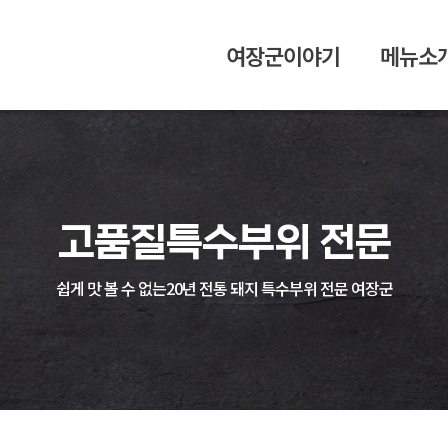
여장군이야기
메뉴소
고품질
특수부위 전문
쉽게 맛 볼 수 없는
20년 전통 돼지 특수부위 전문 여장군