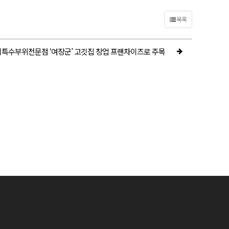
목록
지특수부위전문점 ‘여장군’ 고깃집 창업 프랜차이즈로 주목