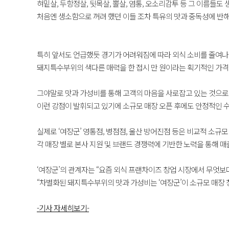
​혀밑살, 두항정살, 뒷목살, 뽈살, 염통, 오소리감투 등 그 이름들
처음엔 생소함으로 꺼려 했던 이들 조차 특유의 맛과 중독성에 반해
특히 앞서도 언급했듯 경기가 어려워짐에 따라 외식 소비를 줄여나
돼지특수부위의 색다른 매력을 한 접시 만 원이라는 획기적인 가격을
그야말로 맛과 가성비를 통해 고객의 마음을 사로잡고 있는 것으로
이런 강점이 발휘되고 있기에 소규모 매장 오픈 후에도 안정적인 
실제로 ‘여장군’ 영통점, 병점점, 울산 방어진점 등은 비교적 소규
각 매장 별로 본사 지원 및 브랜드 경쟁력에 기반한 노력을 통해 매
​‘여장군’의 관계자는 “요즘 외식 프랜차이즈 창업 시장에서 무엇
“차별화된 돼지특수부위의 맛과 가성비는 ‘여장군’이 소규모 매장 
-기사 자세히보기-​