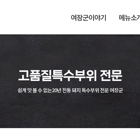
여장군이야기
메뉴소
고품질
특수부위 전문
쉽게 맛 볼 수 없는
20년 전통 돼지 특수부위 전문 여장군