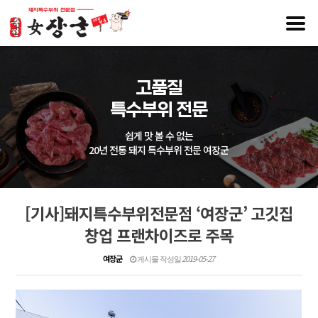
고품질
특수부위 전문
쉽게 맛 볼 수 없는
20년 전통 돼지 특수부위 전문 여장군
[기사]돼지특수부위전문점 ‘여장군’ 고깃집
창업 프랜차이즈로 주목
여장군
2019-05-27
게시물 작성일