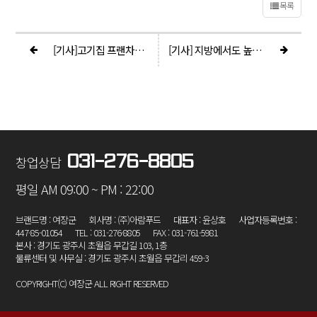
목록
[기사]고기집 프랜차이즈 돼지특수부위전문점 ‘여장군’이 전하는 저비용 고효율의 미학!
[기사] 지방에서도 높은 매출! 역시 고기집 창업은 ‘여장군’
031-276-8805
창업상담
평일 AM 09:00 ~ PM : 22:00
브랜드명 : 여장군
회사명 : (주)아람푸드
대표자 : 윤상호
사업자등록번호 :
447-85-01054
TEL : 031-276-8805
FAX : 031-761-5981
본사 : 경기도 광주시 초월읍 무갑길 103, 1층
물류센터 및 사무실 : 경기도 광주시 초월읍 무갑리 459-3
COPYRIGHT(C) 여장군 ALL RIGHT RESERVED