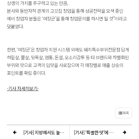
상생의 가치를 추구하고 있는 만큼,
본사와 동반자적 관계의 고깃집 창업을 통해 성공전략을 모색 중인
예비 창업자 분들은 ‘여장군’을 통해 창업문의를 하시면 될 것”이라고
덧붙였다.
한편, ‘여장군’은 창업자 지원 시스템 외에도 돼지특수부위전문점 답게
혀밑살, 뽈살, 뒷목살, 염통, 돈설, 오소리감투 등 타 브랜드와 차별화된
부위와 맛으로 고객의 입맛을 사로잡으며 각 매장별로 매출 상승의
포인트를 확립 중이다.
-기사 자세히보기-
목록
[기사] 지방에서도 높은 매출! 역시 고기집 창업은 ‘여장군’
[기사] ‘특별한 맛’에 이끌리고 싶다면? 고깃집 창업 브랜드 ‘여장군’ 추천