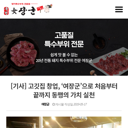
고품질
특수부위 전문
쉽게 맛 볼 수 없는
20년 전통 돼지 특수부위 전문 여장군
[기사] 고깃집 창업, ‘여장군’으로 처음부터
끝까지 동행의 가치 실천
여장군
2019-05-17
게시물 작성일