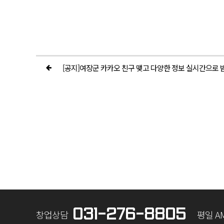
[공지]여장군 카카오 친구 맺고 다양한 정보 실시간으로 받
031-276-8805
창업상담
평일 AM 