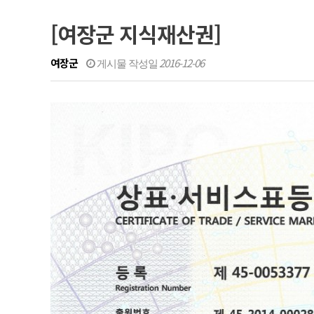
[여장군 지식재산권]
여장군
2016-12-06
게시물 작성일