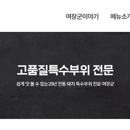
여장군이야기
메뉴소
고품질
특수부위 전문
쉽게 맛 볼 수 없는
20년 전통 돼지 특수부위 전문 여장군