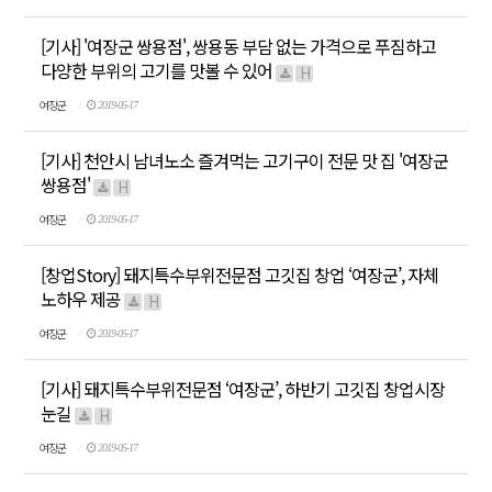
[기사] '여장군 쌍용점', 쌍용동 부담 없는 가격으로 푸짐하고
다양한 부위의 고기를 맛볼 수 있어
H
여장군
2019-05-17
[기사] 천안시 남녀노소 즐겨먹는 고기구이 전문 맛 집 '여장군
쌍용점'
H
여장군
2019-05-17
[창업Story] 돼지특수부위전문점 고깃집 창업 ‘여장군’, 자체
노하우 제공
H
여장군
2019-05-17
[기사] 돼지특수부위전문점 ‘여장군’, 하반기 고깃집 창업시장
눈길
H
여장군
2019-05-17