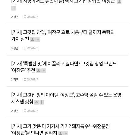
[기사] 지방에서도 높은 매출! 역시 고기집 창업은 ‘여장군’
H
여장군
2019-05-17
[기사] 고깃집 창업, ‘여장군’으로 처음부터 끝까지 동행의
가치 실천
H
여장군
2019-05-17
[기사] ‘특별한 맛’에 이끌리고 싶다면? 고깃집 창업 브랜드
‘여장군’ 추천
H
여장군
2019-05-17
[기사] 고깃집 창업 아이템 ‘여장군’, 고수익 올릴 수 있는 운영
시스템 갖춰
H
여장군
2019-05-17
[기사] 고기 맛은 다 거기서 거기? 돼지특수부위전문점
‘여장군’을 만나면 달라져
H