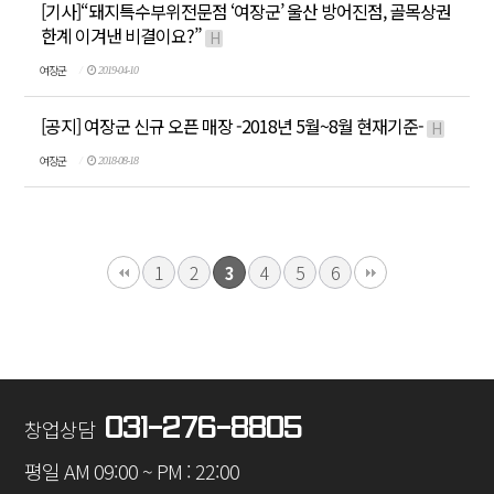
[기사]“돼지특수부위전문점 ‘여장군’ 울산 방어진점, 골목상권
한계 이겨낸 비결이요?”
H
여장군
2019-04-10
[공지] 여장군 신규 오픈 매장 -2018년 5월~8월 현재기준-
H
여장군
2018-08-18
1
2
4
5
6
3
031-276-8805
창업상담
평일 AM 09:00 ~ PM : 22:00